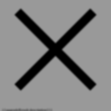
{{upgradeResult.description1}}