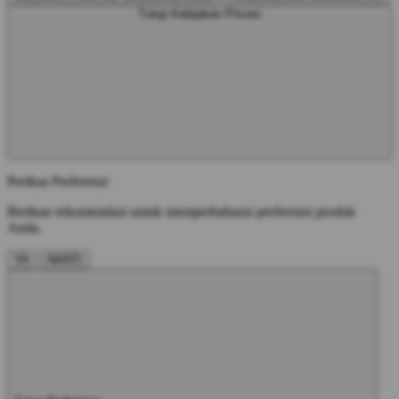
Tutup Kebijakan Privasi
Periksa Preferensi
Berikan rekomendasi untuk memperbaharui preferensi produk
Anda.
YA
NANTI