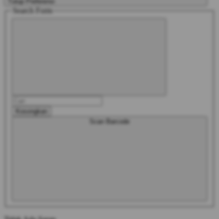
Tutup Preferensi
Search Form
Kosongkan
Scan Barcode