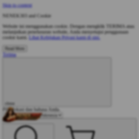
Skip to content
NENEK303 and Cookie
Website ini menggunakan cookie. Dengan mengklik TERIMA atau
melanjutkan penelusuran website, Anda menyetujui penggunaan
cookie kami.
Lihat Kebijakan Privasi kami di sini.
Read More
Terima
close
Pilih lokasi dan bahasa Anda.