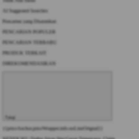
Tidak Ada Saran
AI Suggested Searches
Pencarian yang Disarankan
PENCARIAN POPULER
PENCARIAN TERBARU
PRODUK TERKAIT
DIREKOMENDASIKAN
Tutup
{{priceAnchor.priceWrapper.info.noLineOrignal}}
NENEK303 | Daftar Akun Slot Gacor Terpercaya, Claim