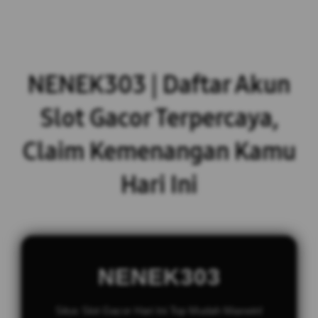
NENEK303 | Daftar Akun
Slot Gacor Terpercaya,
Claim Kemenangan Kamu
Hari Ini
NENEK303
Situs Slot Gacor Hari Ini Top Mudah Maxwin!