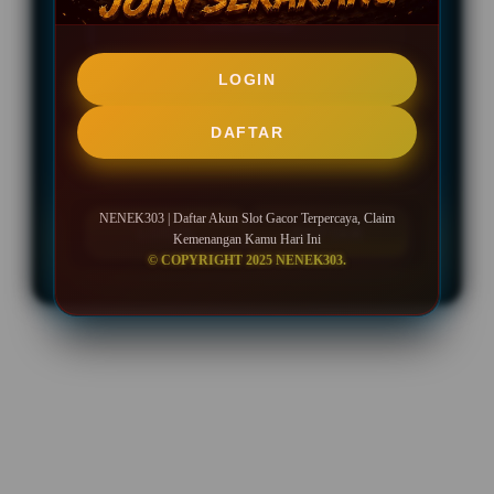
UNLIMITED
LOGIN
Minimal Deposit Rp. 5.000
DAFTAR
Minimal Withdraw Rp 50.000
NENEK303 | Daftar Akun Slot Gacor Terpercaya, Claim
LOGIN
DAFTAR
Kemenangan Kamu Hari Ini
© COPYRIGHT 2025 NENEK303.
Layer Popup Close