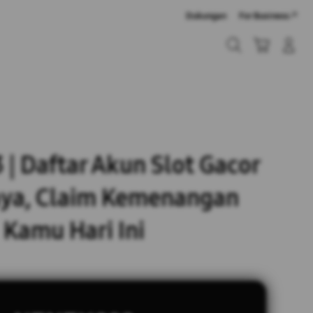
Dukungan
For Business
Cari
Troli
Login/Sign-Up
Cari
| Daftar Akun Slot Gacor
aya, Claim Kemenangan
Kamu Hari Ini