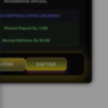
PENAWARAN SPESIAL
US REFFERAL EXTRA UNLIMITED
Minimal Deposit Rp. 5.000
Minimal Withdraw Rp 50.000
LOGIN
DAFTAR