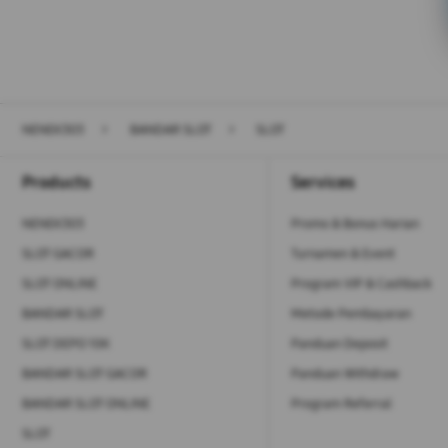
NENEK303
>
BANDAR SLOT
>
SLOT
Footer Navigation
Products
Services
NENEK303
Promo & Bonus Harian
SLOT GACOR
Turnamen & Event
SLOT ONLINE
Program VIP & Cashback
BANDAR SLOT
Metode Pembayaran
SLOT DEPO 10K
Panduan Deposit
BANDAR SLOT GACOR
Panduan Withdraw
BANDAR SLOT ONLINE
Program Referral
SLOT