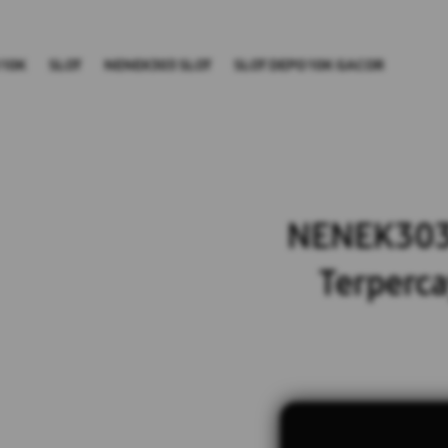
 10K
SLOT
NENEK303 SLOT
SLOT DEPO 10K GACOR
NENEK303 
Terperc