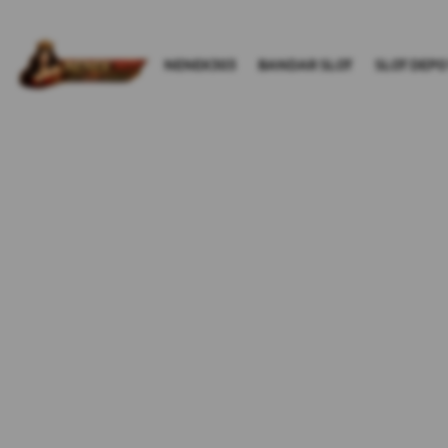
Skip
to
content
NENEK303
BANDAR SLOT
SLOT DEPO