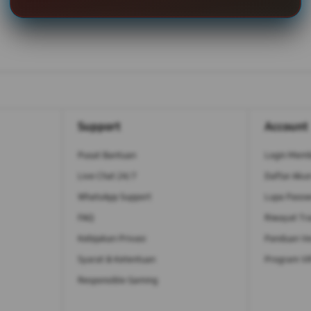
Support
Account
Pusat Bantuan
Login Mem
Live Chat 24/7
Daftar Aku
WhatsApp Support
Lupa Passw
FAQ
Riwayat Tr
Kebijakan Privasi
Panduan Ver
Syarat & Ketentuan
Program VI
Responsible Gaming