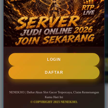
BON
LOGIN
DAFTAR
NENEK303 | Daftar Akun Slot Gacor Terpercaya, Claim Kemenangan
Kamu Hari Ini
© COPYRIGHT 2025 NENEK303.