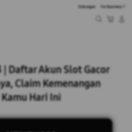
Dukungan
For Business
Cari
Troli
Login/Sign-Up
Cari
| Daftar Akun Slot Gacor
aya, Claim Kemenangan
Kamu Hari Ini