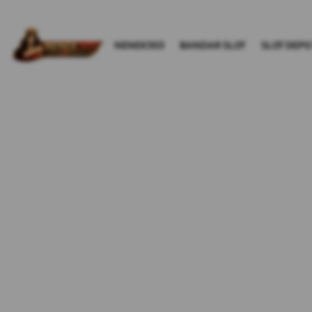
Skip
to
content
NENEK303
BANDAR SLOT
SLOT DEPO