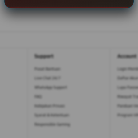
Support
Account
Pusat Bantuan
Login Mem
Live Chat 24/7
Daftar Aku
WhatsApp Support
Lupa Passw
FAQ
Riwayat Tr
Kebijakan Privasi
Panduan Ver
Syarat & Ketentuan
Program VI
Responsible Gaming