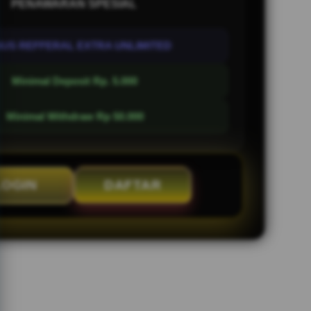
PENAWARAN SPESIAL
US REFFERAL EXTRA UNLIMITED
Minimal Deposit Rp. 5.000
Minimal Withdraw Rp 50.000
LOGIN
DAFTAR